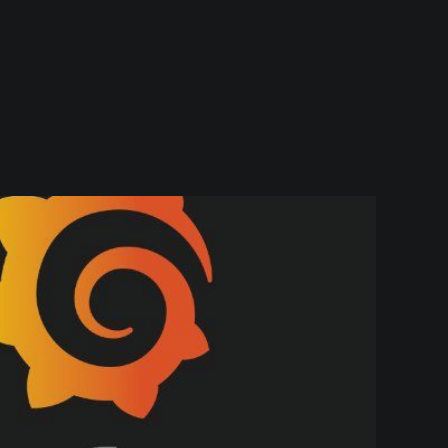
des données, n'est pas la seule façon de
protéger vos données. Bien que celle-ci
permette