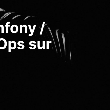
fony /
Ops sur