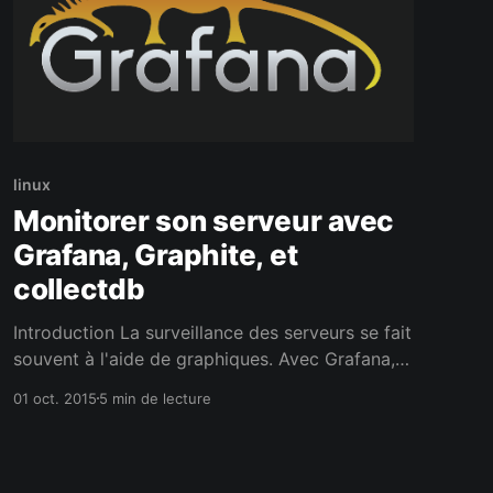
linux
Monitorer son serveur avec
Grafana, Graphite, et
collectdb
Introduction La surveillance des serveurs se fait
souvent à l'aide de graphiques. Avec Grafana,
vous allez découvrir une interface moderne, et
01 oct. 2015
5 min de lecture
personnalisable. Les trois logiciels présentés ici
sont open sources. Grâce à cette
documentation, vous allez apprendre à
surveiller un parc de serveur à l'aide des