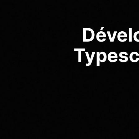
Dével
Typesc