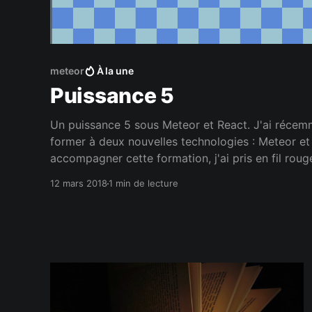
meteor
À la une
Puissance 5
Un puissance 5 sous Meteor et React. J'ai récemment commencé à me
former à deux nouvelles technologies : Meteor et
accompagner cette formation, j'ai pris en fil roug
Les sources sont disponibles sur mon gitlab et le 
12 mars 2018
1 min de lecture