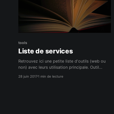
tools
Liste de services
Retrouvez ici une petite liste d'outils (web ou
non) avec leurs utilisation principale. Outil
Utilisation principale Technologie Open Source
28 juin 2017
1 min de lecture
Saas Commentaire A Alfresco Gestion de
documentation Java Oui - Lourd à lancer et
configuration pour la version communautaire D
Dotclear Blog PHP Oui - Rapide, peu de thème,
peu de