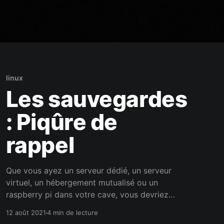
linux
Les sauvegardes
: Piqûre de
rappel
Que vous ayez un serveur dédié, un serveur
virtuel, un hébergement mutualisé ou un
raspberry pi dans votre cave, vous devriez
toujours sauvegarder vos données importantes.
12 août 2021
4 min de lecture
Pourquoi protéger mes services La sauvegarde