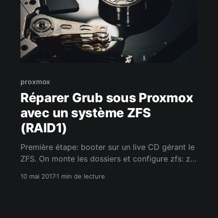
proxmox
Réparer Grub sous Proxmox
avec un système ZFS
(RAID1)
Première étape: booter sur un live CD gérant le
ZFS. On monte les dossiers et configure zfs: zfs
set mountpoint=/mnt rpool/ROOT/pve-1 rm -rf
10 mai 2017
1 min de lecture
/mnt/* zfs mount rpool/ROOT/pve-1 mount -t
proc /proc /mnt/proc mount --rbind /dev
/mnt/dev mount --rbind /sys /mnt/sys